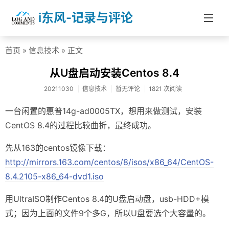
i东风-记录与评论
首页
»
信息技术
» 正文
首页
从U盘启动安装Centos 8.4
分类
20211030
信息技术
暂无评论
1821 次阅读
社会热点
一台闲置的惠普14g-ad0005TX，想用来做测试，安装
杂文随笔
CentOS 8.4的过程比较曲折，最终成功。
信息技术
先从163的centos镜像下载：
医药健康
http://mirrors.163.com/centos/8/isos/x86_64/CentOS-
8.4.2105-x86_64-dvd1.iso
投资理财
用UltraISO制作Centos 8.4的U盘启动盘，usb-HDD+模
学校教育
式；因为上面的文件9个多G，所以U盘要选个大容量的。
About