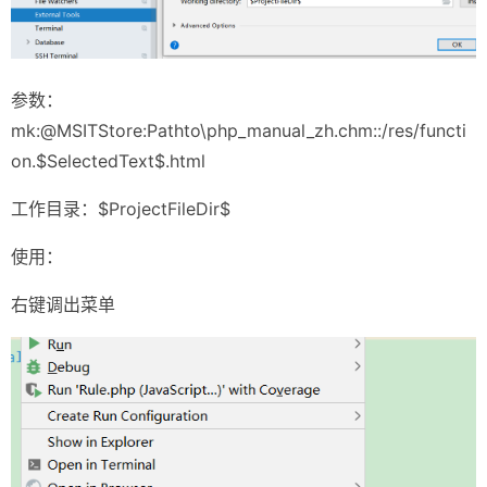
参数：
mk:@MSITStore:Pathto\php_manual_zh.chm::/res/functi
on.$SelectedText$.html
工作目录：$ProjectFileDir$
使用：
右键调出菜单